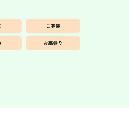
式
ご葬儀
会
お墓参り